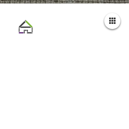
Confectie.
Gordijnen, jaloezieën of
andere raamdecoratie uitzoeken is tot daaraan
toe. Het ophangen en het inmeten is een heel
ander verhaal. Bij Velthuis hoef jij hier niet zelf
meer te gaan klungelen. Onze vakkundige